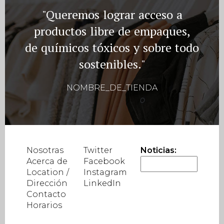
"Queremos lograr acceso a
productos libre de empaques,
de químicos tóxicos y sobre todo
sostenibles."
NOMBRE_DE_TIENDA
Nosotras
Twitter
Noticias:
Acerca de
Facebook
Location /
Instagram
Dirección
LinkedIn
Contacto
Horarios